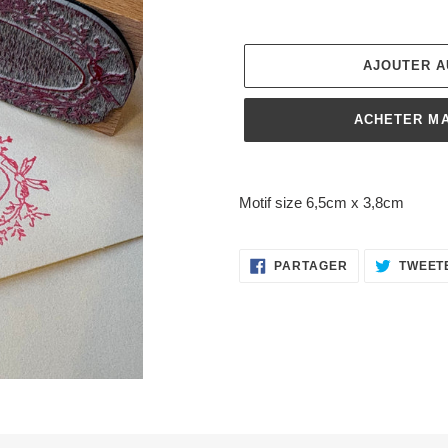
AJOUTER A
ACHETER M
Ajout
d'un
Motif size 6,5cm x 3,8cm
produit
à
votre
PARTAGER
PARTAGER
TWEET
SUR
panier
FACEBOOK