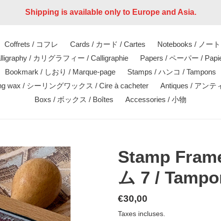
Shipping is available only to Europe and Asia.
Coffrets / コフレ
Cards / カード / Cartes
Notebooks / ノート 
lligraphy / カリグラフィー / Calligraphie
Papers / ペーパー / Papi
Bookmark / しおり / Marque-page
Stamps / ハンコ / Tampons
ing wax / シーリングワックス / Cire à cacheter
Antiques / アン
Boxs / ボックス / Boîtes
Accessories / 小物
Stamp Fra
ム 7 / Tampo
Prix
€30,00
normal
Taxes incluses.