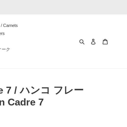
/ Carnets
ers
Rechercher
Se connecter
Panier
ティーク
me 7 / ハンコ フレー
n Cadre 7