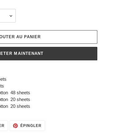
OUTER AU PANIER
ETER MAINTENANT
ets
ts
tton 48 sheets
tton 20 sheets
tton 20 sheets
TWEETER
ÉPINGLER
ER
ÉPINGLER
SUR
SUR
TWITTER
PINTEREST