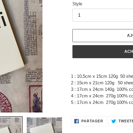
Style
AJ
ACH
Ajout
d'un
1 : 10,5cm x 15cm 120g 50 she
produit
2 : 15cm x 21cm 120g 50 shee
à
3 : 17cm x 24cm 140g 100% co
votre
4 : 17cm x 24cm 270g 100% co
panier
5 : 17cm x 24cm 270g 100% co
PARTAGER
PARTAGER
TWEET
SUR
FACEBOOK