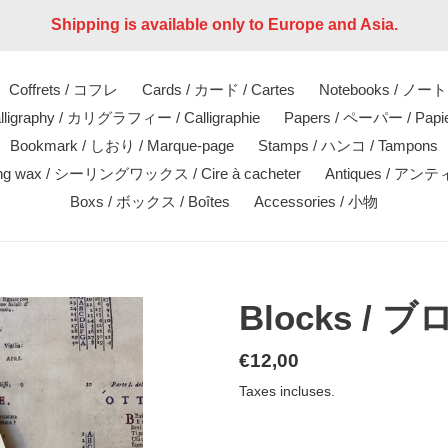
Shipping is available only to Europe and Asia.
Coffrets / コフレ
Cards / カード / Cartes
Notebooks / ノート 
lligraphy / カリグラフィー / Calligraphie
Papers / ペーパー / Papi
Bookmark / しおり / Marque-page
Stamps / ハンコ / Tampons
ing wax / シーリングワックス / Cire à cacheter
Antiques / アン
Boxs / ボックス / Boîtes
Accessories / 小物
Blocks /
Prix
€12,00
normal
Taxes incluses.